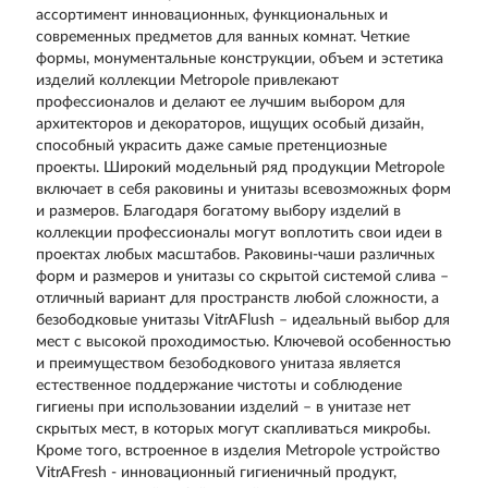
ассортимент инновационных, функциональных и
современных предметов для ванных комнат. Четкие
формы, монументальные конструкции, объем и эстетика
изделий коллекции Metropole привлекают
профессионалов и делают ее лучшим выбором для
архитекторов и декораторов, ищущих особый дизайн,
способный украсить даже самые претенциозные
проекты. Широкий модельный ряд продукции Metropole
включает в себя раковины и унитазы всевозможных форм
и размеров. Благодаря богатому выбору изделий в
коллекции профессионалы могут воплотить свои идеи в
проектах любых масштабов. Раковины-чаши различных
форм и размеров и унитазы со скрытой системой слива –
отличный вариант для пространств любой сложности, а
безободковые унитазы VitrAFlush – идеальный выбор для
мест с высокой проходимостью. Ключевой особенностью
и преимуществом безободкового унитаза является
естественное поддержание чистоты и соблюдение
гигиены при использовании изделий – в унитазе нет
скрытых мест, в которых могут скапливаться микробы.
Кроме того, встроенное в изделия Metropole устройство
VitrAFresh - инновационный гигиеничный продукт,