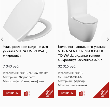
Универсальное сиденье для
Комплект напольного унитаза
унитаза VITRA UNIVERSAL,
VITRA SENTO RIM-EX BACK
микролифт
TO WALL, сиденье тонкое
микролифт, механизм 3/6 л
7 340 руб.
32 015 руб.
Габариты (ШхГхВ), см:
36.5х45х6
Габариты (ШхГхВ),
см:
36.5х65х81.5
Материал:
Дюропласт
Материал:
фарфор
Микролифт:
С микролифтом
Монтаж:
напольный
- ХИТ -
- ХИТ -
продаж
продаж
КУПИТЬ
КУПИТЬ