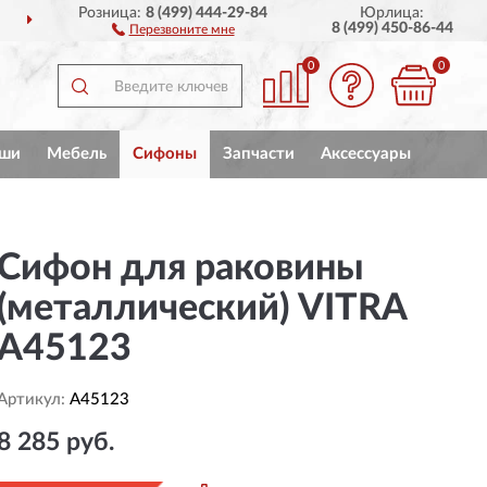
Розница:
8 (499) 444-29-84
Юрлица:
ПО ВСЕЙ РОССИИ
ПО
8 (499) 450-86-44
Перезвоните мне
0
0
ши
Мебель
Сифоны
Запчасти
Аксессуары
Сифон для раковины
(металлический) VITRA
A45123
Артикул:
A45123
8 285 руб.