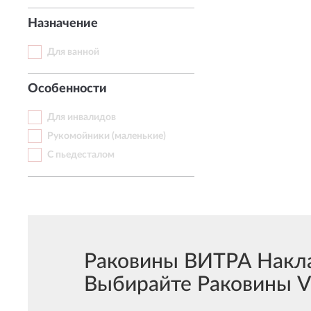
Назначение
Для ванной
Особенности
Для инвалидов
Рукомойники (маленькие)
С пьедесталом
Раковины ВИТРА Накла
Выбирайте Раковины VI