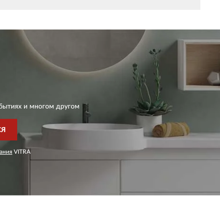
бытиях и многом другом
СЯ
ания
VITRA