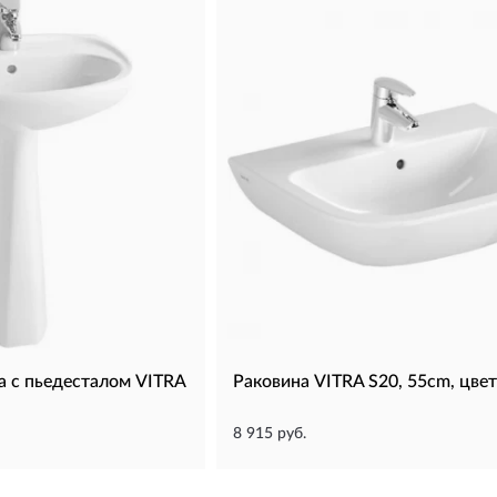
а с пьедесталом VITRA
Раковина VITRA S20, 55cm, цве
8 915 руб.