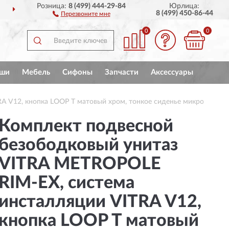
Розница:
8 (499) 444-29-84
Юрлица:
СИИ
ПОЛНЫЙ
АССОРТ
8 (499) 450-86-44
Перезвоните мне
0
0
ши
Мебель
Сифоны
Запчасти
Аксессуары
A V12, кнопка LOOP T матовый хром, тонкое сиденье микролифт
Комплект подвесной
безободковый унитаз
VITRA METROPOLE
RIM-EX, система
инсталляции VITRA V12,
кнопка LOOP T матовый