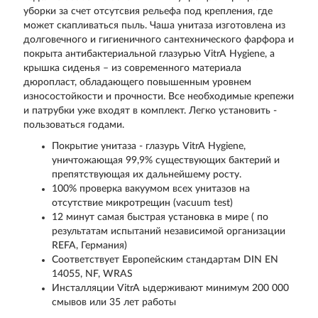
уборки за счет отсутсвия рельефа под крепления, где
может скапливаться пыль. Чаша унитаза изготовлена из
долговечного и гигиеничного сантехнического фарфора и
покрыта антибактериальной глазурью VitrA Hygiene, а
крышка сиденья – из современного материала
дюропласт, обладающего повышенным уровнем
износостойкости и прочности. Все необходимые крепежи
и патрубки уже входят в комплект. Легко установить -
пользоваться годами.
Покрытие унитаза - глазурь VitrA Hygiene,
уничтожающая 99,9% существующих бактерий и
препятствующая их дальнейшему росту.
100% проверка вакуумом всех унитазов на
отсутствие микротрещин (vacuum test)
12 минут самая быстрая установка в мире ( по
результатам испытаний независимой организации
REFA, Германия)
Соответствует Европейским стандартам DIN EN
14055, NF, WRAS
Инсталляции VitrA ыдерживают минимум 200 000
смывов или 35 лет работы