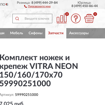
Розница:
8 (499) 444-29-84
Юрлица:
ПОЛНЫЙ
АССОРТИМЕНТ 
8 (499) 450-86-44
Перезвоните мне
0
0
ши
Мебель
Сифоны
Запчасти
Аксессуары
Комплект ножек и
крепеж VITRA NEON
150/160/170x70
59990251000
Артикул:
59990251000
7 025 руб.