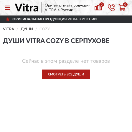
0
0
ОРИГИНАЛЬНАЯ ПРОДУКЦИЯ
VITRA В РОССИИ
VITRA
ДУШИ
COZY
ДУШИ VITRA COZY В СЕРПУХОВЕ
Сейчас в этом разделе нет товаров
СМОТРЕТЬ ВСЕ ДУШИ