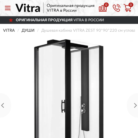
0
0
ЛЬНАЯ ПРОДУКЦИЯ
VITRA В РОССИИ
ДОС
VITRA
ДУШИ
Душевая кабина VITRA ZEST 90*90*220 см угловая,